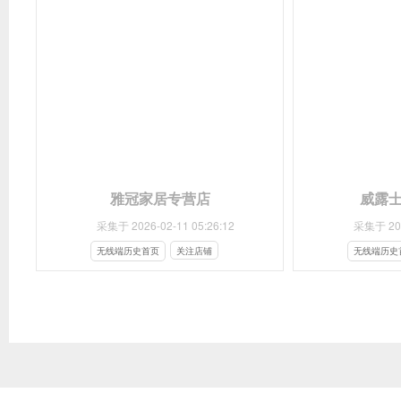
雅冠家居专营店
威露
采集于 2026-02-11 05:26:12
采集于 202
无线端历史首页
关注店铺
无线端历史