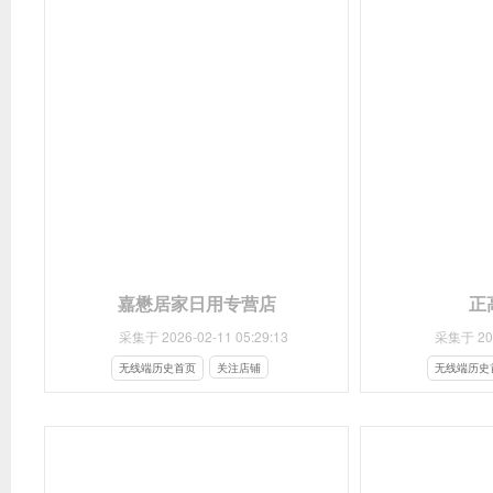
嘉懋居家日用专营店
正
采集于 2026-02-11 05:29:13
采集于 202
无线端历史首页
关注店铺
无线端历史