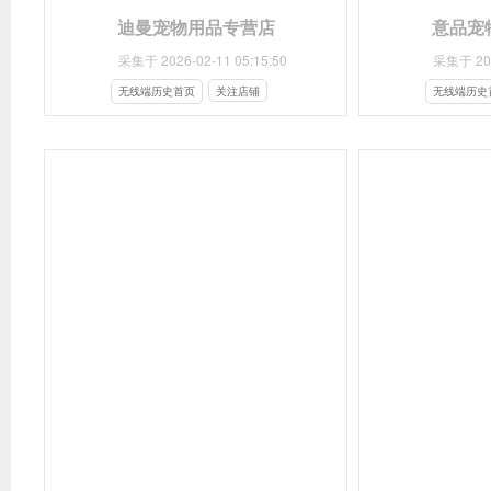
迪曼宠物用品专营店
意品宠
采集于 2026-02-11 05:15:50
采集于 202
无线端历史首页
关注店铺
无线端历史