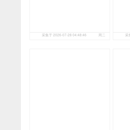
采集于 2026-07-28 04:48:46
周二
采集