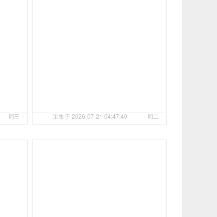
周三
采集于 2026-07-21 04:47:40
周二