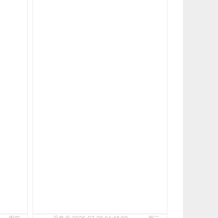
周四
采集于 2026-07-29 04:48:09
周三