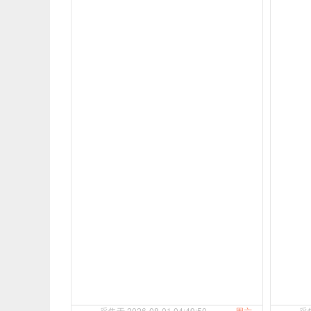
采集于 2026-08-01 04:49:50
周六
采集