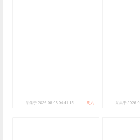
采集于 2026-08-08 04:41:15
周六
采集于 2026-08