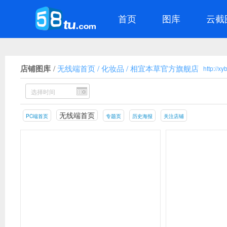
首页
图库
云截
店铺图库
/
无线端首页
/
化妆品
/
相宜本草官方旗舰店
http://xy
无线端首页
PC端首页
专题页
历史海报
关注店铺