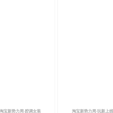
淘宝新势力周·腔调女装
淘宝新势力周·玩新上