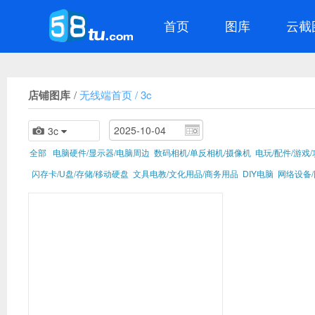
首页
图库
云截
店铺图库
/
无线端首页
/
3c
3c
全部
电脑硬件/显示器/电脑周边
数码相机/单反相机/摄像机
电玩/配件/游戏
闪存卡/U盘/存储/移动硬盘
文具电教/文化用品/商务用品
DIY电脑
网络设备