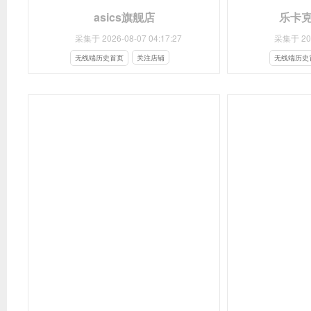
asics旗舰店
乐卡
采集于 2026-08-07 04:17:27
采集于 202
无线端历史首页
关注店铺
无线端历史