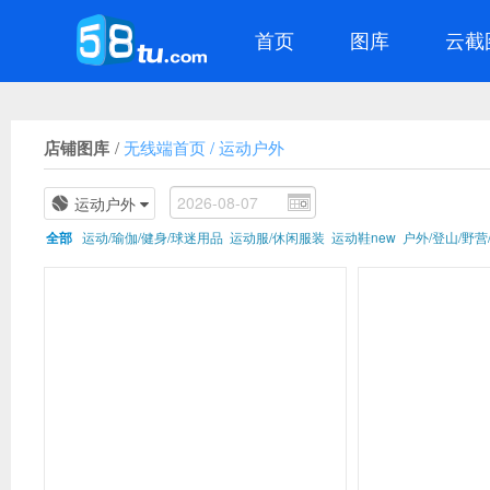
首页
图库
云截
店铺图库
/
无线端首页
/
运动户外
运动户外
全部
运动/瑜伽/健身/球迷用品
运动服/休闲服装
运动鞋new
户外/登山/野营