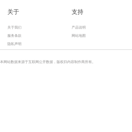
关于
支持
关于我们
产品说明
服务条款
网站地图
隐私声明
本网站数据来源于互联网公开数据，版权归内容制作商所有。