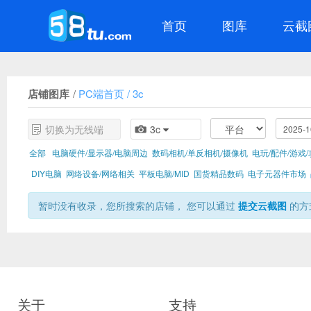
首页
图库
云截
店铺图库
/
PC端首页
/
3c
3c
切换为无线端
全部
电脑硬件/显示器/电脑周边
数码相机/单反相机/摄像机
电玩/配件/游戏
DIY电脑
网络设备/网络相关
平板电脑/MID
国货精品数码
电子元器件市场
暂时没有收录，您所搜索的店铺， 您可以通过
提交云截图
的方
关于
支持