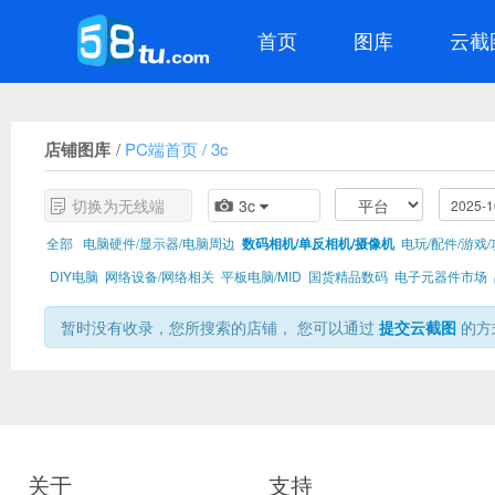
首页
图库
云截
店铺图库
/
PC端首页
/
3c
3c
切换为无线端
全部
电脑硬件/显示器/电脑周边
数码相机/单反相机/摄像机
电玩/配件/游戏
DIY电脑
网络设备/网络相关
平板电脑/MID
国货精品数码
电子元器件市场
暂时没有收录，您所搜索的店铺， 您可以通过
提交云截图
的方
关于
支持