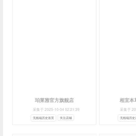
珀莱雅官方旗舰店
相宜本
采集于 2025-10-04 02:21:39
采集于 202
无线端历史首页
关注店铺
无线端历史