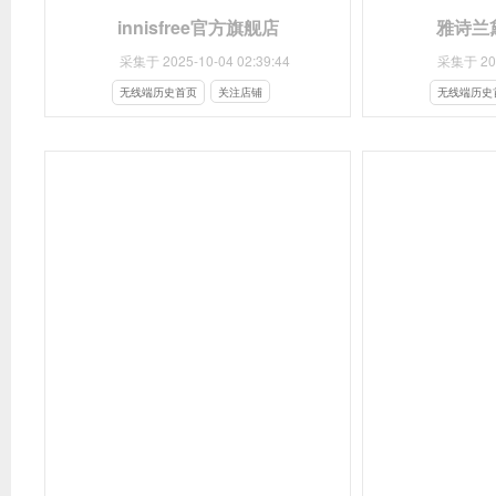
innisfree官方旗舰店
雅诗兰
采集于 2025-10-04 02:39:44
采集于 202
无线端历史首页
关注店铺
无线端历史